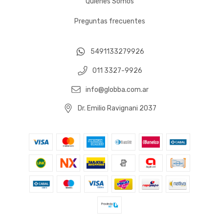
Quiénes Somos
Preguntas frecuentes
5491133279926
011 3327-9926
info@globba.com.ar
Dr. Emilio Ravignani 2037