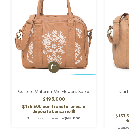
Cartera Maternal Mia Flowers Suela
Cart
$195.000
$175.500
con
Transferencia o
depósito bancario 🏦
$157.
3
cuotas sin interés de
$65.000
d
3
cuot