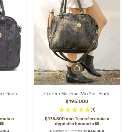
ers Negra
Cartera Maternal Mia Soul Black
$195.000
)
(1)
encia o
$175.500
con
Transferencia o
🏦
depósito bancario 🏦
.000
3
cuotas sin interés de
$65.000