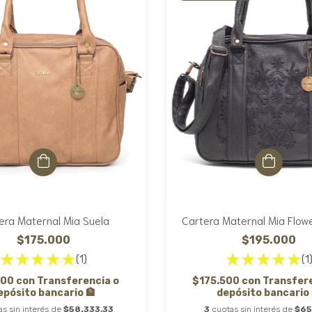
era Maternal Mia Suela
Cartera Maternal Mia Flow
$175.000
$195.000
(1)
(1
500
con
Transferencia o
$175.500
con
Transfer
epósito bancario 🏦
depósito bancario 
as sin interés de
$58.333,33
3
cuotas sin interés de
$65