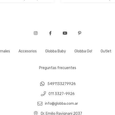
rnales
Accesorios
Globba Baby
Globba Go!
Outlet
Preguntas frecuentes
5491133279926
011 3327-9926
info@globba.com.ar
Dr. Emilio Ravignani 2037