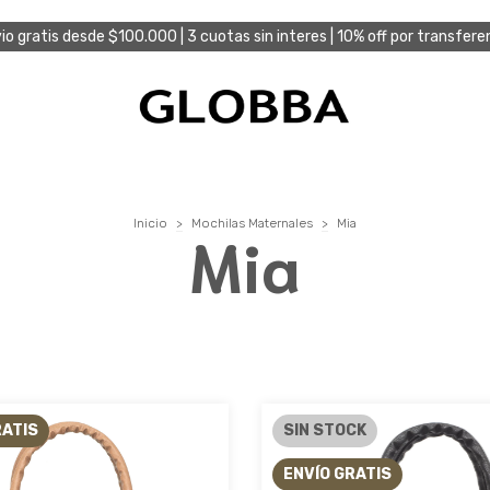
io gratis desde $100.000 | 3 cuotas sin interes | 10% off por transfere
Inicio
>
Mochilas Maternales
>
Mia
Mia
RATIS
SIN STOCK
ENVÍO GRATIS