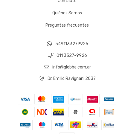
Contacto
Quiénes Somos
Preguntas frecuentes
5491133279926
011 3327-9926
info@globba.com.ar
Dr. Emilio Ravignani 2037